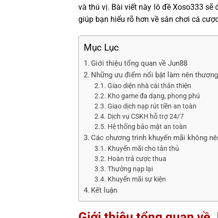
và thú vị. Bài viết này lô đề Xoso333 sẽ
giúp bạn hiểu rõ hơn về sân chơi cá cượ
Mục Lục
Giới thiệu tổng quan về Jun88
Những ưu điểm nổi bật làm nên thương
Giao diện nhà cái thân thiện
Kho game đa dạng, phong phú
Giao dịch nạp rút tiền an toàn
Dịch vụ CSKH hỗ trợ 24/7
Hệ thống bảo mật an toàn
Các chương trình khuyến mãi không nê
Khuyến mãi cho tân thủ
Hoàn trả cược thua
Thưởng nạp lại
Khuyến mãi sự kiện
Kết luận
Giới thiệu tổng quan về