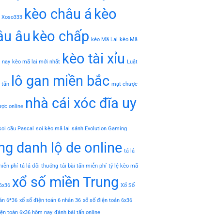
kèo châu á
kèo
 Xoso333
âu âu
kèo chấp
kèo Mã Lai
kèo Mã
kèo tài xỉu
 nay
kèo mã lai mới nhất
Luật
lô gan miền bắc
 tấn
mạt chược
nhà cái xóc đĩa uy
ợc online
soi cầu Pascal
soi kèo mã lai
sảnh Evolution Gaming
ng danh lộ de online
tá lả
miễn phí
tá lả đổi thưởng
tải bài tấn miễn phí
tỷ lệ kèo mã
xổ số miền Trung
6x36
Xổ Số
án 6*36
xổ số điện toán 6 nhân 36
xổ số điện toán 6x36
iện toán 6x36 hôm nay
đánh bài tấn online