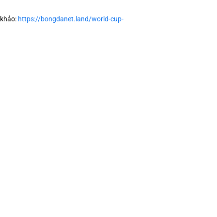
khảo:
https://bongdanet.land/world-cup-