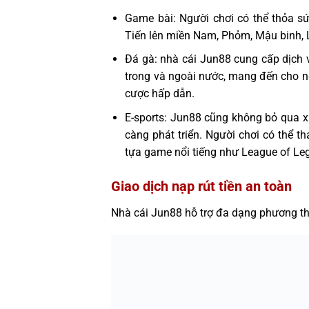
Game bài: Người chơi có thể thỏa s
Tiến lên miền Nam, Phỏm, Mậu binh, 
Đá gà: nhà cái Jun88 cung cấp dịch vụ
trong và ngoài nước, mang đến cho ngư
cược hấp dẫn.
E-sports: Jun88 cũng không bỏ qua x
càng phát triển. Người chơi có thể 
tựa game nổi tiếng như League of Le
Giao dịch nạp rút tiền an toàn
Nhà cái Jun88 hỗ trợ đa dạng phương thứ