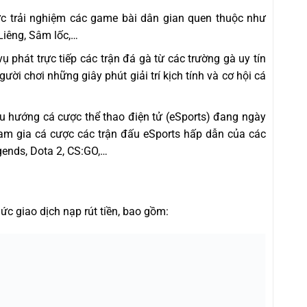
ức trải nghiệm các game bài dân gian quen thuộc như
Liêng, Sâm lốc,…
 phát trực tiếp các trận đá gà từ các trường gà uy tín
ời chơi những giây phút giải trí kịch tính và cơ hội cá
u hướng cá cược thể thao điện tử (eSports) đang ngày
tham gia cá cược các trận đấu eSports hấp dẫn của các
gends, Dota 2, CS:GO,…
c giao dịch nạp rút tiền, bao gồm: