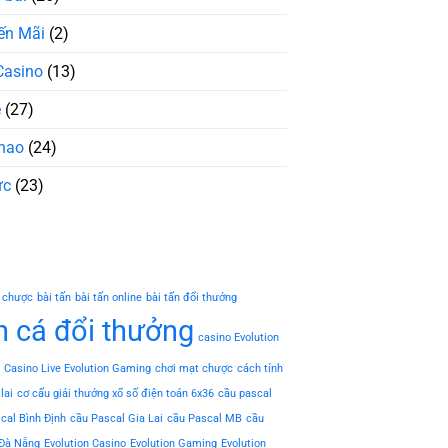
Tiết
Cá
ến Mãi
(2)
Cược
Đẳng
Cấp
Casino
(13)
Số
1
ề
(27)
Thị
Trường
hao
(24)
ức
(23)
 chược
bài tấn
bài tấn online
bài tấn đổi thưởng
n cá đổi thưởng
casino Evolution
Casino Live Evolution Gaming
chơi mạt chược
cách tính
lai
cơ cấu giải thưởng xổ số điện toán 6x36
cầu pascal
cal Bình Định
cầu Pascal Gia Lai
cầu Pascal MB
cầu
 Đà Nẵng
Evolution Casino
Evolution Gaming
Evolution