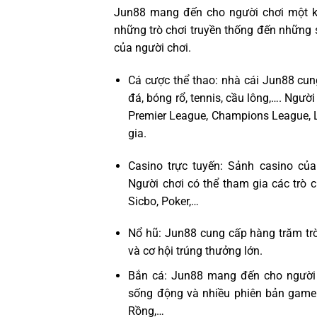
Jun88 mang đến cho người chơi một k
những trò chơi truyền thống đến những 
của người chơi.
Cá cược thể thao: nhà cái Jun88 cu
đá, bóng rổ, tennis, cầu lông,…. Ngườ
Premier League, Champions League, La
gia.
Casino trực tuyến: Sảnh casino của
Người chơi có thể tham gia các trò c
Sicbo, Poker,…
Nổ hũ: Jun88 cung cấp hàng trăm tr
và cơ hội trúng thưởng lớn.
Bắn cá: Jun88 mang đến cho người 
sống động và nhiều phiên bản game
Rồng,…