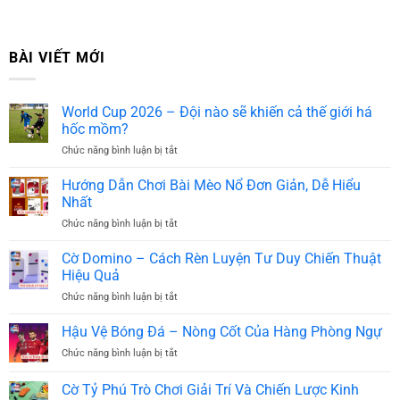
BÀI VIẾT MỚI
World Cup 2026 – Đội nào sẽ khiến cả thế giới há
hốc mồm?
Chức năng bình luận bị tắt
ở
World
Cup
Hướng Dẫn Chơi Bài Mèo Nổ Đơn Giản, Dễ Hiểu
2026
Nhất
–
Chức năng bình luận bị tắt
ở
Đội
Hướng
nào
Dẫn
Cờ Domino – Cách Rèn Luyện Tư Duy Chiến Thuật
sẽ
Chơi
khiến
Hiệu Quả
Bài
cả
Chức năng bình luận bị tắt
ở
Mèo
thế
Cờ
Nổ
giới
Domino
Hậu Vệ Bóng Đá – Nòng Cốt Của Hàng Phòng Ngự
Đơn
há
–
Giản,
hốc
Chức năng bình luận bị tắt
ở
Cách
Dễ
mồm?
Hậu
Rèn
Hiểu
Vệ
Cờ Tỷ Phú Trò Chơi Giải Trí Và Chiến Lược Kinh
Luyện
Nhất
Bóng