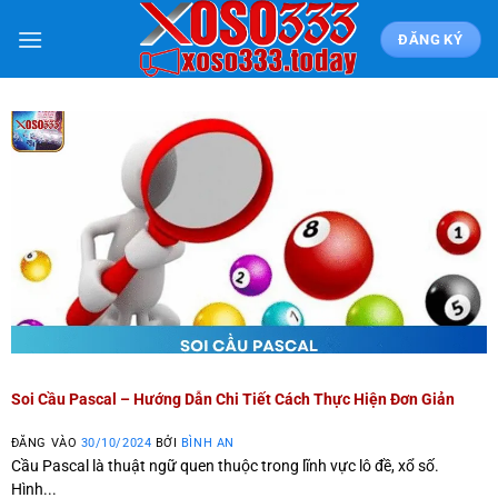
ĐĂNG KÝ
Soi Cầu Pascal – Hướng Dẫn Chi Tiết Cách Thực Hiện Đơn Giản
ĐĂNG VÀO
30/10/2024
BỞI
BÌNH AN
Cầu Pascal là thuật ngữ quen thuộc trong lĩnh vực lô đề, xổ số.
Hình...