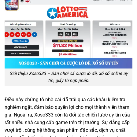
Giới thiệu Xoso333 – Sân chơi cá cược lô đề, xổ số online uy
tín, giấy tờ hợp pháp.
Điều này chứng tỏ nhà cái đã trải qua các khâu kiểm tra
nghiêm ngặt, đảm bảo quyền lợi cho mọi thành viên tham
gia. Ngoài ra, Xoso333 còn là đối tác chiến lược uy tín của
rất nhiều nhà cung cấp game trên thị trường. Sự đẳng cấp
vượt trội, cùng hệ thống sản phẩm đặc sắc, dịch vụ chất