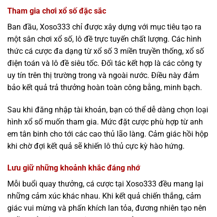
Tham gia chơi xổ số đặc sắc
Ban đầu, Xoso333 chỉ được xây dựng với mục tiêu tạo ra
một sân chơi xổ số, lô đề trực tuyến chất lượng. Các hình
thức cá cược đa dạng từ xổ số 3 miền truyền thống, xổ số
điện toán và lô đề siêu tốc. Đối tác kết hợp là các công ty
uy tín trên thị trường trong và ngoài nước. Điều này đảm
bảo kết quả trả thưởng hoàn toàn công bằng, minh bạch.
Sau khi đăng nhập tài khoản, bạn có thể dễ dàng chọn loại
hình xổ số muốn tham gia. Mức đặt cược phù hợp từ anh
em tân binh cho tới các cao thủ lão làng. Cảm giác hồi hộp
khi chờ đợi kết quả sẽ khiến lô thủ cực kỳ hào hứng.
Lưu giữ những khoảnh khắc đáng nhớ
Mỗi buổi quay thưởng, cá cược tại Xoso333 đều mang lại
những cảm xúc khác nhau. Khi kết quả chiến thắng, cảm
giác vui mừng và phấn khích lan tỏa, đương nhiên tạo nên