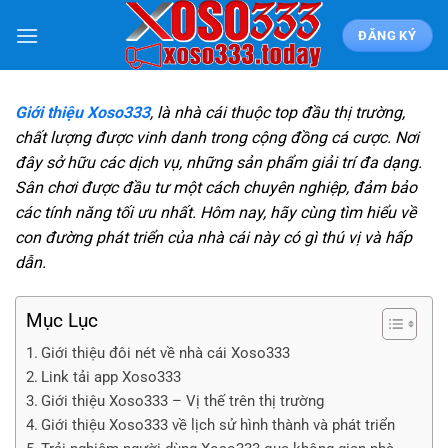
ĐĂNG KÝ
Giới thiệu Xoso333
, là nhà cái thuộc top đầu thị trường,
chất lượng được vinh danh trong cộng đồng cá cược. Nơi
đây sở hữu các dịch vụ, những sản phẩm giải trí đa dạng.
Sân chơi được đầu tư một cách chuyên nghiệp, đảm bảo
các tính năng tối ưu nhất. Hôm nay, hãy cùng tìm hiểu về
con đường phát triển của nhà cái này có gì thú vị và hấp
dẫn.
Mục Lục
Giới thiệu đôi nét về nhà cái Xoso333
Link tải app Xoso333
Giới thiệu Xoso333 – Vị thế trên thị trường
Giới thiệu Xoso333 về lịch sử hình thành và phát triển