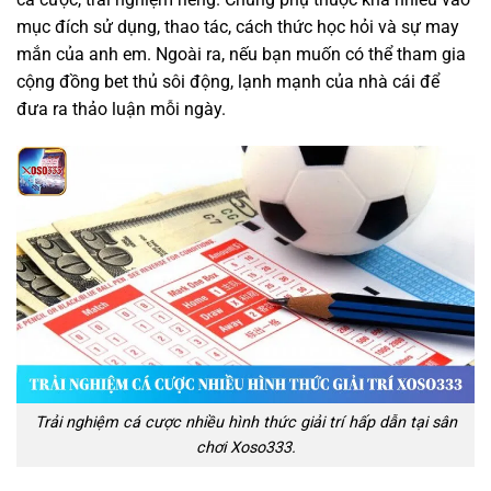
mục đích sử dụng, thao tác, cách thức học hỏi và sự may
mắn của anh em. Ngoài ra, nếu bạn muốn có thể tham gia
cộng đồng bet thủ sôi động, lạnh mạnh của nhà cái để
đưa ra thảo luận mỗi ngày.
Trải nghiệm cá cược nhiều hình thức giải trí hấp dẫn tại sân
chơi Xoso333.