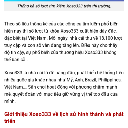
Thống kê số lượt tìm kiếm Xoso333 trên thị trường.
Theo số liệu thống kê của các công cụ tìm kiếm phổ biến
hiện nay thì số lượt từ khóa Xoso333 xuất hiện dày đặc,
đặc biệt tại Việt Nam. Mỗi ngày, nhà cái thu về 18.100 lượt
truy cập và con số vẫn đang tăng lên. Điều này cho thấy
độ tin cậy, sự phổ biến của thương hiệu Xoso333 không
thể bàn cãi.
Xoso333 là nhà cái lô đề hàng đầu, phát triển hệ thống trên
nhiều quốc gia khác nhau như Mỹ, Anh, Brazil, Philippines,
Việt Nam,… Sân chơi hoạt động với phương châm mạnh
mẽ, quyết đoán với mục tiêu giữ vững vị thế top đầu của
mình.
Giới thiệu Xoso333 về lịch sử hình thành và phát
triển