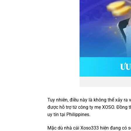
Tuy nhiên, điều này là không thể xảy ra 
được hỗ trợ từ công ty mẹ XOSO. Đồng t
uy tín tại Philippines.
Mặc dù nhà cái Xoso333 hiện đang có s