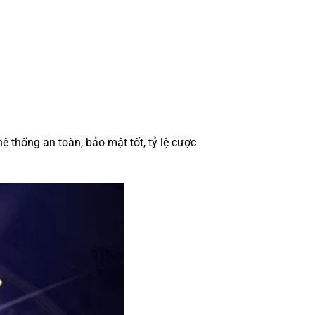
ệ thống an toàn, bảo mật tốt, tỷ lệ cược