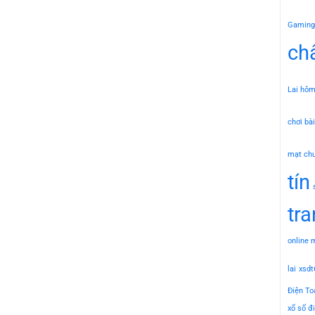
Gaming
ch
Lai hôm
chơi bài
mạt chư
tín
tra
online 
lai
xsdt
Điện To
xổ số đ