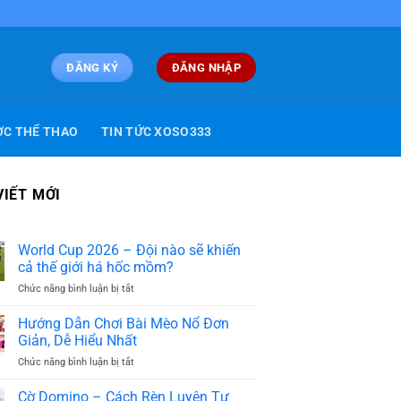
ĐĂNG KÝ
ĐĂNG NHẬP
ỢC THỂ THAO
TIN TỨC XOSO333
VIẾT MỚI
World Cup 2026 – Đội nào sẽ khiến
cả thế giới há hốc mồm?
Chức năng bình luận bị tắt
ở
World
Cup
Hướng Dẫn Chơi Bài Mèo Nổ Đơn
2026
Giản, Dễ Hiểu Nhất
–
Chức năng bình luận bị tắt
ở
Đội
Hướng
nào
Dẫn
Cờ Domino – Cách Rèn Luyện Tư
sẽ