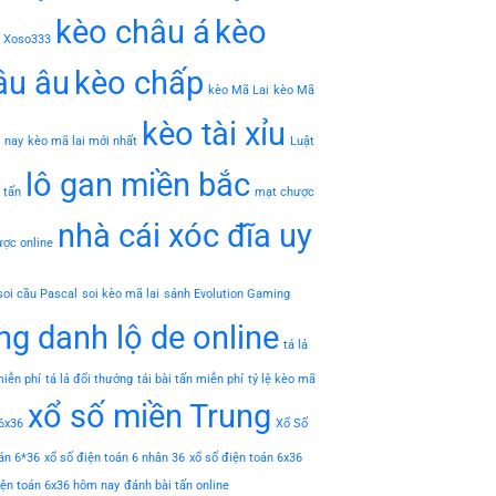
kèo châu á
kèo
 Xoso333
âu âu
kèo chấp
kèo Mã Lai
kèo Mã
kèo tài xỉu
 nay
kèo mã lai mới nhất
Luật
lô gan miền bắc
 tấn
mạt chược
nhà cái xóc đĩa uy
ợc online
soi cầu Pascal
soi kèo mã lai
sảnh Evolution Gaming
ng danh lộ de online
tá lả
miễn phí
tá lả đổi thưởng
tải bài tấn miễn phí
tỷ lệ kèo mã
xổ số miền Trung
6x36
Xổ Số
án 6*36
xổ số điện toán 6 nhân 36
xổ số điện toán 6x36
iện toán 6x36 hôm nay
đánh bài tấn online