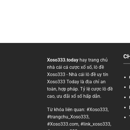
C
Xoso333.today
hay trang chủ
nhà cái cá cược xổ số, lô đề
Xoso333 - Nhà cái lô đề uy tín
Xoso333 Today là địa chỉ an
toàn, hợp pháp. Tỷ lệ cược lô đề
cao, ưu đãi xổ số hấp dẫn.
Từ khóa liên quan: #Xoso333,
#trangchu_Xoso333,
#Xoso333.com, #link_xoso333,