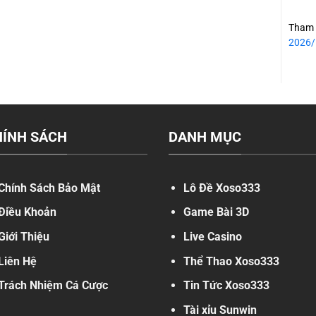
Tham 
2026/
HÍNH SÁCH
DANH MỤC
Chính Sách Bảo Mật
Lô Đề Xoso333
Điều Khoản
Game Bài 3D
Giới Thiệu
Live Casino
Liên Hệ
Thể Thao Xoso333
Trách Nhiệm Cá Cược
Tin Tức Xoso333
Tài xỉu Sunwin