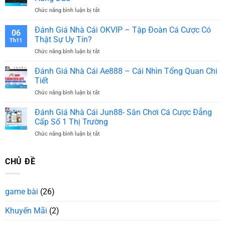
–
Trong
Công?
Chức năng bình luận bị tắt
ở
Trò
Mỗi
Nhà
Chơi
Chiến
Cái
Đánh Giá Nhà Cái OKVIP – Tập Đoàn Cá Cược Có
Truyền
Thuật
06
W88:
Thống
Thật Sự Uy Tín?
Th11
Sân
Việt
Chức năng bình luận bị tắt
ở
Chơi
Nam
Đánh
Cá
Hấp
Giá
Đánh Giá Nhà Cái Ae888 – Cái Nhìn Tổng Quan Chi
Cược
Dẫn
Nhà
Trực
Tiết
Cái
Tuyến
Chức năng bình luận bị tắt
ở
OKVIP
Uy
Đánh
–
Tín
Giá
Đánh Giá Nhà Cái Jun88- Sân Chơi Cá Cược Đẳng
Tập
Hàng
Nhà
Đoàn
Cấp Số 1 Thị Trường
Đầu
Cái
Cá
Chức năng bình luận bị tắt
ở
Ae888
Cược
Đánh
–
Có
Giá
Cái
Thật
Nhà
CHỦ ĐỀ
Nhìn
Sự
Cái
Tổng
Uy
Jun88-
Quan
Tín?
Sân
Chi
game bài
(26)
Chơi
Tiết
Cá
Khuyến Mãi
(2)
Cược
Đẳng