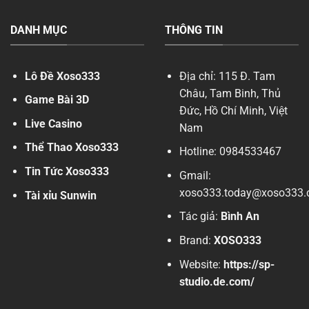
DANH MỤC
THÔNG TIN
Lô Đề Xoso333
Địa chỉ: 115 Đ. Tam
Châu, Tam Binh, Thủ
Game Bài 3D
Đức, Hồ Chí Minh, Việt
Live Casino
Nam
Thể Thao Xoso333
Hotline: 0984533467
Tin Tức Xoso333
Gmail:
xoso333.today@xoso333.
Tài xỉu Sunwin
Tác giả:
Bình An
Brand:
XOSO333
Website:
https://sp-
studio.de.com/