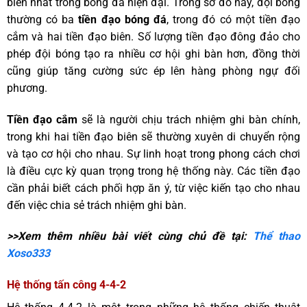
biến nhất trong bóng đá hiện đại. Trong sơ đồ này, đội bóng
thường có ba
tiền đạo bóng đá
, trong đó có một tiền đạo
cắm và hai tiền đạo biên. Số lượng tiền đạo đông đảo cho
phép đội bóng tạo ra nhiều cơ hội ghi bàn hơn, đồng thời
cũng giúp tăng cường sức ép lên hàng phòng ngự đối
phương.
Tiền đạo cắm
sẽ là người chịu trách nhiệm ghi bàn chính,
trong khi hai tiền đạo biên sẽ thường xuyên di chuyển rộng
và tạo cơ hội cho nhau. Sự linh hoạt trong phong cách chơi
là điều cực kỳ quan trọng trong hệ thống này. Các tiền đạo
cần phải biết cách phối hợp ăn ý, từ việc kiến tạo cho nhau
đến việc chia sẻ trách nhiệm ghi bàn.
>>Xem thêm nhiều bài viết cùng chủ đề tại:
Thể thao
Xoso333
Hệ thống tấn công 4-4-2