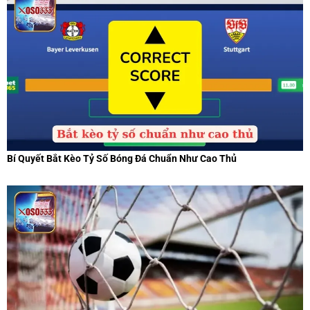
Bí Quyết Bắt Kèo Tỷ Số Bóng Đá Chuẩn Như Cao Thủ