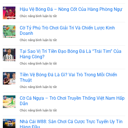
Cờ
Nổ
giới
Domino
Hậu Vệ Bóng Đá – Nòng Cốt Của Hàng Phòng Ngự
Đơn
há
–
Giản,
hốc
Chức năng bình luận bị tắt
ở
Cách
Dễ
mồm?
Hậu
Rèn
Hiểu
Vệ
Cờ Tỷ Phú Trò Chơi Giải Trí Và Chiến Lược Kinh
Luyện
Nhất
Bóng
Tư
Doanh
Đá
Duy
Chức năng bình luận bị tắt
ở
–
Chiến
Cờ
Nòng
Thuật
Tỷ
Cốt
Tại Sao Vị Trí Tiền Đạo Bóng Đá Là “Trái Tim” Của
Hiệu
Phú
Của
Hàng Công?
Quả
Trò
Hàng
Chức năng bình luận bị tắt
ở
Chơi
Phòng
Tại
Giải
Ngự
Sao
Tiền Vệ Bóng Đá Là Gì? Vai Trò Trong Mỗi Chiến
Trí
Vị
Và
Thuật
Trí
Chiến
Chức năng bình luận bị tắt
ở
Tiền
Lược
Tiền
Đạo
Kinh
Vệ
Cờ Cá Ngựa – Trò Chơi Truyền Thống Việt Nam Hấp
Bóng
Doanh
Bóng
Đá
Dẫn
Đá
Là
Chức năng bình luận bị tắt
ở
Là
“Trái
Cờ
Gì?
Tim”
Cá
Nhà Cái W88: Sân Chơi Cá Cược Trực Tuyến Uy Tín
Vai
Của
Ngựa
Trò
Hàng Đầu
Hàng