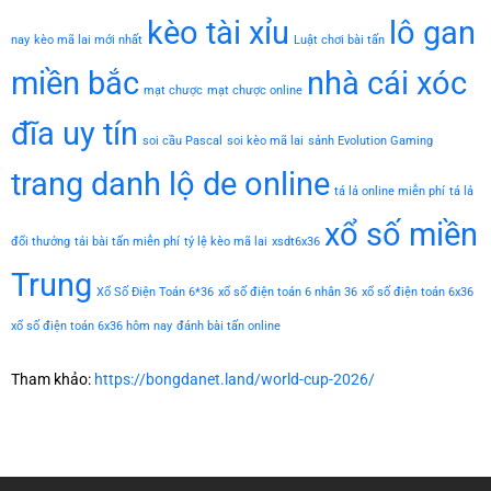
kèo tài xỉu
lô gan
nay
kèo mã lai mới nhất
Luật chơi bài tấn
miền bắc
nhà cái xóc
mạt chược
mạt chược online
đĩa uy tín
soi cầu Pascal
soi kèo mã lai
sảnh Evolution Gaming
trang danh lộ de online
tá lả online miễn phí
tá lả
xổ số miền
đổi thưởng
tải bài tấn miễn phí
tỷ lệ kèo mã lai
xsdt6x36
Trung
Xổ Số Điện Toán 6*36
xổ số điện toán 6 nhân 36
xổ số điện toán 6x36
xổ số điện toán 6x36 hôm nay
đánh bài tấn online
Tham khảo:
https://bongdanet.land/world-cup-2026/