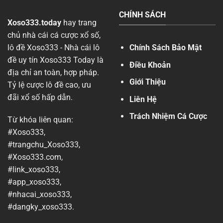
CHÍNH SÁCH
Xoso333.today
hay trang
chủ nhà cái cá cược xổ số,
lô đề Xoso333 - Nhà cái lô
Chính Sách Bảo Mật
đề uy tín Xoso333 Today là
Điều Khoản
địa chỉ an toàn, hợp pháp.
Giới Thiệu
Tỷ lệ cược lô đề cao, ưu
đãi xổ số hấp dẫn.
Liên Hệ
Trách Nhiệm Cá Cược
Từ khóa liên quan:
#Xoso333,
#trangchu_Xoso333,
#Xoso333.com,
#link_xoso333,
#app_xoso333,
#nhacai_xoso333,
#dangky_xoso333.