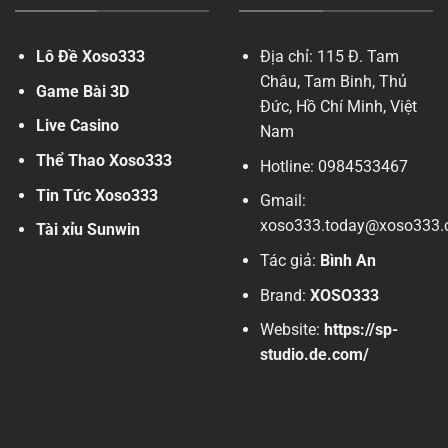
Lô Đề Xoso333
Địa chỉ: 115 Đ. Tam
Châu, Tam Binh, Thủ
Game Bài 3D
Đức, Hồ Chí Minh, Việt
Live Casino
Nam
Thể Thao Xoso333
Hotline: 0984533467
Tin Tức Xoso333
Gmail:
xoso333.today@xoso333.
Tài xỉu Sunwin
Tác giả:
Bình An
Brand:
XOSO333
Website:
https://sp-
studio.de.com/