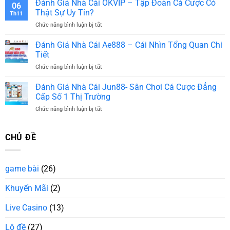
Cái
Đánh Giá Nhà Cái OKVIP – Tập Đoàn Cá Cược Có
Truyền
Thuật
06
W88:
Thống
Thật Sự Uy Tín?
Th11
Sân
Việt
Chức năng bình luận bị tắt
ở
Chơi
Nam
Đánh
Cá
Hấp
Giá
Đánh Giá Nhà Cái Ae888 – Cái Nhìn Tổng Quan Chi
Cược
Dẫn
Nhà
Trực
Tiết
Cái
Tuyến
Chức năng bình luận bị tắt
ở
OKVIP
Uy
Đánh
–
Tín
Giá
Đánh Giá Nhà Cái Jun88- Sân Chơi Cá Cược Đẳng
Tập
Hàng
Nhà
Đoàn
Cấp Số 1 Thị Trường
Đầu
Cái
Cá
Chức năng bình luận bị tắt
ở
Ae888
Cược
Đánh
–
Có
Giá
Cái
Thật
Nhà
CHỦ ĐỀ
Nhìn
Sự
Cái
Tổng
Uy
Jun88-
Quan
Tín?
Sân
Chi
game bài
(26)
Chơi
Tiết
Cá
Khuyến Mãi
(2)
Cược
Đẳng
Cấp
Live Casino
(13)
Số
1
Lô đề
(27)