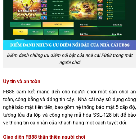
Điểm danh những ưu điểm nổi bật của nhà cái FB88 trong mắt
người chơi
Uy tín và an toàn
FB88 cam kết mang đến cho người chơi một sân chơi an
toàn, công bằng và đáng tin cậy. Nhà cái này sử dụng công
nghệ bảo mật tiên tiến, bao gồm hệ thống bảo mật 5 cấp độ,
tường lửa đa lớp và công nghệ mã hóa SSL-128 bit để bảo
vệ thông tin cá nhân của khách hàng một cách tuyệt đối.
Giao diện FB88 thân thiện người chơi