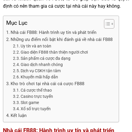
định có nên tham gia cá cược tại nhà cái này hay không.
Mục Lục
Nhà cái FB88: Hành trình uy tín và phát triển
Những ưu điểm nổi bật khi đánh giá về nhà cái FB88
Uy tín và an toàn
Giao diện FB88 thân thiện người chơi
Sản phẩm cá cược đa dạng
Giao dịch nhanh chóng
Dịch vụ CSKH tận tâm
Khuyến mãi hấp dẫn
Kho trò chơi tại nhà cái cá cược FB88
Cá cược thể thao
Casino trực tuyến
Slot game
Xổ số trực tuyến
Kết luận
Nhà cái FB88: Hành trình uy tín và phát triển