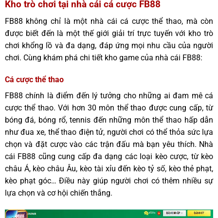
Kho trò chơi tại nhà cái cá cược FB88
FB88 không chỉ là một nhà cái cá cược thể thao, mà còn
được biết đến là một thế giới giải trí trực tuyến với kho trò
chơi khổng lồ và đa dạng, đáp ứng mọi nhu cầu của người
chơi. Cùng khám phá chi tiết kho game của nhà cái FB88:
Cá cược thể thao
FB88 chính là điểm đến lý tưởng cho những ai đam mê cá
cược thể thao. Với hơn 30 môn thể thao được cung cấp, từ
bóng đá, bóng rổ, tennis đến những môn thể thao hấp dẫn
như đua xe, thể thao điện tử, người chơi có thể thỏa sức lựa
chọn và đặt cược vào các trận đấu mà bạn yêu thích. Nhà
cái FB88 cũng cung cấp đa dạng các loại kèo cược, từ kèo
châu Á, kèo châu Âu, kèo tài xỉu đến kèo tỷ số, kèo thẻ phạt,
kèo phạt góc… Điều này giúp người chơi có thêm nhiều sự
lựa chọn và cơ hội chiến thắng.