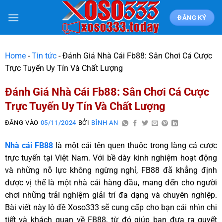
ĐĂNG KÝ
Home
-
Tin tức
-
Đánh Giá Nhà Cái Fb88: Sân Chơi Cá Cược
Trực Tuyến Uy Tín Và Chất Lượng
Đánh Giá Nhà Cái Fb88: Sân Chơi Cá Cược
Trực Tuyến Uy Tín Và Chất Lượng
ĐĂNG VÀO
05/11/2024
BỞI
BÌNH AN
Nhà cái FB88
là một cái tên quen thuộc trong làng cá cược
trực tuyến tại Việt Nam. Với bề dày kinh nghiệm hoạt động
và những nỗ lực không ngừng nghỉ, FB88 đã khẳng định
được vị thế là một nhà cái hàng đầu, mang đến cho người
chơi những trải nghiệm giải trí đa dạng và chuyên nghiệp.
Bài viết này lô đề Xoso333 sẽ cung cấp cho bạn cái nhìn chi
tiết và khách quan về FB88, từ đó giúp bạn đưa ra quyết