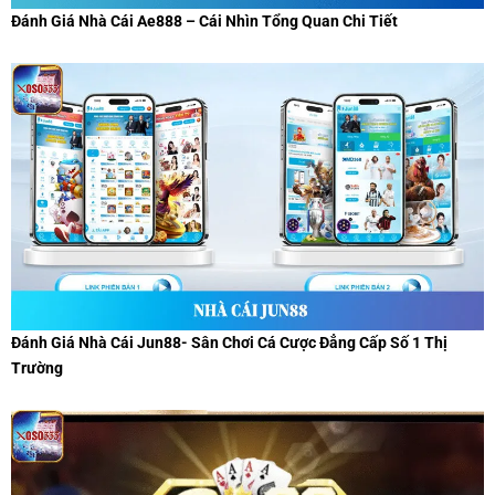
Đánh Giá Nhà Cái Ae888 – Cái Nhìn Tổng Quan Chi Tiết
Đánh Giá Nhà Cái Jun88- Sân Chơi Cá Cược Đẳng Cấp Số 1 Thị
Trường