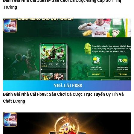
Đánh Giá Nhà Cái Jun88- Sân Chơi Cá Cược Đẳng Cấp Số 1 Thị
Trường
Đánh Giá Nhà Cái Fb88: Sân Chơi Cá Cược Trực Tuyến Uy Tín Và
Chất Lượng