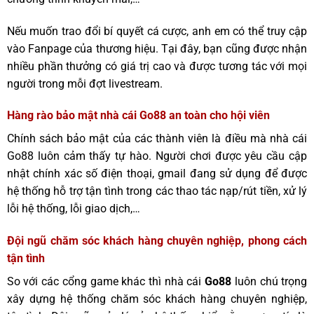
Nếu muốn trao đổi bí quyết cá cược, anh em có thể truy cập
vào Fanpage của thương hiệu. Tại đây, bạn cũng được nhận
nhiều phần thưởng có giá trị cao và được tương tác với mọi
người trong mỗi đợt livestream.
Hàng rào bảo mật nhà cái Go88 an toàn cho hội viên
Chính sách bảo mật của các thành viên là điều mà nhà cái
Go88 luôn cảm thấy tự hào. Người chơi được yêu cầu cập
nhật chính xác số điện thoại, gmail đang sử dụng để được
hệ thống hỗ trợ tận tình trong các thao tác nạp/rút tiền, xử lý
lỗi hệ thống, lỗi giao dịch,…
Đội ngũ chăm sóc khách hàng chuyên nghiệp, phong cách
tận tình
So với các cổng game khác thì nhà cái
Go88
luôn chú trọng
xây dựng hệ thống chăm sóc khách hàng chuyên nghiệp,