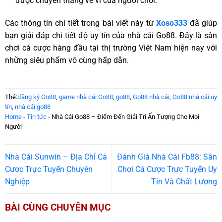
được chuyển thẳng về ví của người chơi.
Các thông tin chi tiết trong bài viết này từ
Xoso333
đã giúp
bạn giải đáp chi tiết độ uy tín của nhà cái Go88. Đây là sân
chơi cá cược hàng đầu tại thị trường Việt Nam hiện nay với
những siêu phẩm vô cùng hấp dẫn.
Thẻ:
đăng ký Go88
,
game nhà cái Go88
,
go88
,
Go88 nhà cái
,
Go88 nhà cái uy
tín
,
nhà cái go88
Home
-
Tin tức
-
Nhà Cái Go88 – Điểm Đến Giải Trí Ấn Tượng Cho Mọi
Người
Nhà Cái Sunwin – Địa Chỉ Cá
Đánh Giá Nhà Cái Fb88: Sân
Cược Trực Tuyến Chuyên
Chơi Cá Cược Trực Tuyến Uy
Nghiệp
Tín Và Chất Lượng
BÀI CÙNG CHUYÊN MỤC