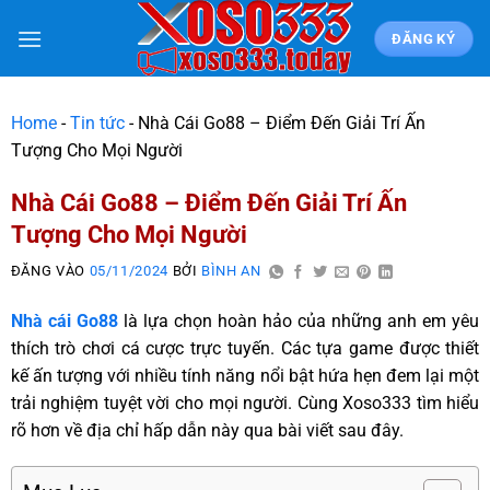
ĐĂNG KÝ
Home
-
Tin tức
-
Nhà Cái Go88 – Điểm Đến Giải Trí Ấn
Tượng Cho Mọi Người
Nhà Cái Go88 – Điểm Đến Giải Trí Ấn
Tượng Cho Mọi Người
ĐĂNG VÀO
05/11/2024
BỞI
BÌNH AN
Nhà cái Go88
là lựa chọn hoàn hảo của những anh em yêu
thích trò chơi cá cược trực tuyến. Các tựa game được thiết
kế ấn tượng với nhiều tính năng nổi bật hứa hẹn đem lại một
trải nghiệm tuyệt vời cho mọi người. Cùng Xoso333 tìm hiểu
rõ hơn về địa chỉ hấp dẫn này qua bài viết sau đây.