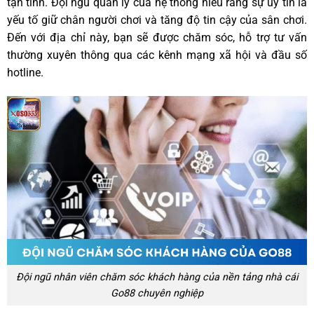
tận tình. Đội ngũ quản lý của hệ thống hiểu rằng sự uy tín là
yếu tố giữ chân người chơi và tăng độ tin cậy của sân chơi.
Đến với địa chỉ này, bạn sẽ được chăm sóc, hỗ trợ tư vấn
thường xuyên thông qua các kênh mạng xã hội và đầu số
hotline.
Đội ngũ nhân viên chăm sóc khách hàng của nền tảng nhà cái
Go88 chuyên nghiệp