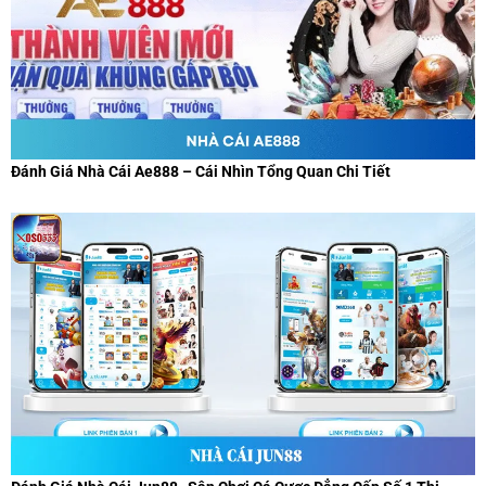
Đánh Giá Nhà Cái Ae888 – Cái Nhìn Tổng Quan Chi Tiết