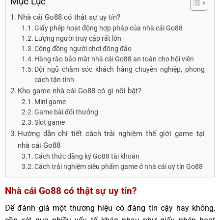
Mục Lục
Nhà cái Go88 có thật sự uy tín?
Giấy phép hoạt động hợp pháp của nhà cái Go88
Lượng người truy cập rất lớn
Cộng đồng người chơi đông đảo
Hàng rào bảo mật nhà cái Go88 an toàn cho hội viên
Đội ngũ chăm sóc khách hàng chuyên nghiệp, phong
cách tận tình
Kho game nhà cái Go88 có gì nổi bật?
Mini game
Game bài đổi thưởng
Slot game
Hướng dẫn chi tiết cách trải nghiệm thế giới game tại
nhà cái Go88
Cách thức đăng ký Go88 tài khoản
Cách trải nghiệm siêu phẩm game ở nhà cái uy tín Go88
Nhà cái Go88 có thật sự uy tín?
Để đánh giá một thương hiệu có đáng tin cậy hay không,