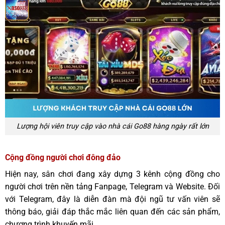
Lượng hội viên truy cập vào nhà cái Go88 hàng ngày rất lớn
Cộng đồng người chơi đông đảo
Hiện nay, sân chơi đang xây dựng 3 kênh cộng đồng cho
người chơi trên nền tảng Fanpage, Telegram và Website. Đối
với Telegram, đây là diễn đàn mà đội ngũ tư vấn viên sẽ
thông báo, giải đáp thắc mắc liên quan đến các sản phẩm,
chương trình khuyến mãi,…