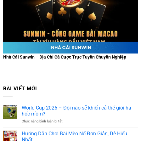
Nhà Cái Sunwin – Địa Chỉ Cá Cược Trực Tuyến Chuyên Nghiệp
BÀI VIẾT MỚI
World Cup 2026 – Đội nào sẽ khiến cả thế giới há
hốc mồm?
Chức năng bình luận bị tắt
ở
World
Cup
Hướng Dẫn Chơi Bài Mèo Nổ Đơn Giản, Dễ Hiểu
2026
Nhất