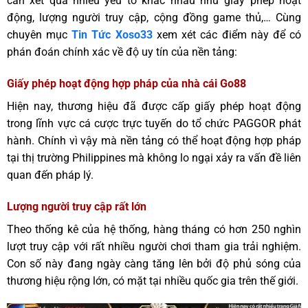
cần xét qua nhiều yếu tố khác nhau như giấy phép hoạt
động, lượng người truy cập, cộng đồng game thủ,… Cùng
chuyên mục
Tin Tức Xoso33
xem xét các điểm này để có
phán đoán chính xác về độ uy tín của nền tảng:
Giấy phép hoạt động hợp pháp của nhà cái Go88
Hiện nay, thương hiệu đã được cấp giấy phép hoạt động
trong lĩnh vực cá cược trực tuyến do tổ chức PAGGOR phát
hành. Chính vì vậy mà nền tảng có thể hoạt động hợp pháp
tại thị trường Philippines mà không lo ngại xảy ra vấn đề liên
quan đến pháp lý.
Lượng người truy cập rất lớn
Theo thống kê của hệ thống, hàng tháng có hơn 250 nghìn
lượt truy cập với rất nhiều người chơi tham gia trải nghiệm.
Con số này đang ngày càng tăng lên bởi độ phủ sóng của
thương hiệu rộng lớn, có mặt tại nhiều quốc gia trên thế giới.