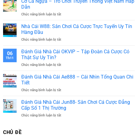
Cờ Cá Ngựa – Trò Chơi Truyền Thống Việt Nam Hấp
Bóng
Doanh
Bóng
Đá
Dẫn
Đá
Là
Chức năng bình luận bị tắt
ở
Là
“Trái
Cờ
Gì?
Tim”
Cá
Nhà Cái W88: Sân Chơi Cá Cược Trực Tuyến Uy Tín
Vai
Của
Ngựa
Trò
Hàng Đầu
Hàng
–
Trong
Công?
Chức năng bình luận bị tắt
ở
Trò
Mỗi
Nhà
Chơi
Chiến
Cái
Đánh Giá Nhà Cái OKVIP – Tập Đoàn Cá Cược Có
Truyền
Thuật
06
W88:
Thống
Thật Sự Uy Tín?
Th11
Sân
Việt
Chức năng bình luận bị tắt
ở
Chơi
Nam
Đánh
Cá
Hấp
Giá
Đánh Giá Nhà Cái Ae888 – Cái Nhìn Tổng Quan Chi
Cược
Dẫn
Nhà
Trực
Tiết
Cái
Tuyến
Chức năng bình luận bị tắt
ở
OKVIP
Uy
Đánh
–
Tín
Giá
Đánh Giá Nhà Cái Jun88- Sân Chơi Cá Cược Đẳng
Tập
Hàng
Nhà
Đoàn
Cấp Số 1 Thị Trường
Đầu
Cái
Cá
Chức năng bình luận bị tắt
ở
Ae888
Cược
Đánh
–
Có
Giá
Cái
Thật
Nhà
CHỦ ĐỀ
Nhìn
Sự
Cái
Tổng