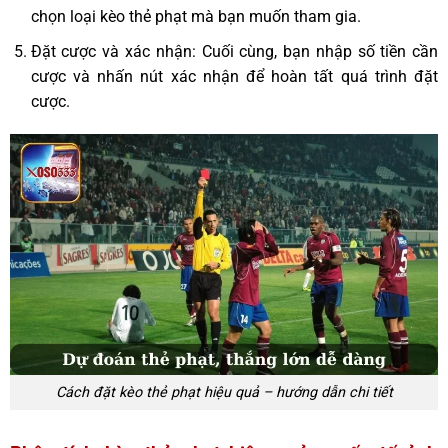
chọn loại kèo thẻ phạt mà bạn muốn tham gia.
Đặt cược và xác nhận: Cuối cùng, bạn nhập số tiền cần
cược và nhấn nút xác nhận để hoàn tất quá trình đặt
cược.
Cách đặt kèo thẻ phạt hiệu quả – hướng dẫn chi tiết