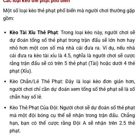
Các loại kèo thẻ phạt phổ biến
Một số loại kèo thẻ phạt phổ biến mà người chơi thường gặp
gồm:
Kèo Tài Xỉu Thẻ Phạt
: Trong loại kèo này, người chơi sẽ
dự đoán tổng số thẻ phạt trong trận đấu sẽ lớn hơn hay
nhỏ hơn một con số mà nhà cái đưa ra. Ví dụ, nếu nhà
cái đưa ra kèo tài xỉu là 4.5, nghĩa là người chơi sẽ cược
rằng trận đấu sẽ có trên 5 thẻ phạt (Tài) hoặc dưới 4 thẻ
phạt (Xỉu).
Kèo Chẵn/Lẻ Thẻ Phạt: Đây là loại kèo đơn giản hơn,
người chơi chỉ cần dự đoán xem tổng số thẻ phạt sẽ là số
chẵn hay số lẻ.
Kèo Thẻ Phạt Của Đội: Người chơi sẽ dự đoán số thẻ phạt
mà một đội bóng cụ thể sẽ nhận trong trận đấu. Chẳng
hạn, bạn có thể cược rằng Đội A sẽ nhận trên 2.5 thẻ
phạt.