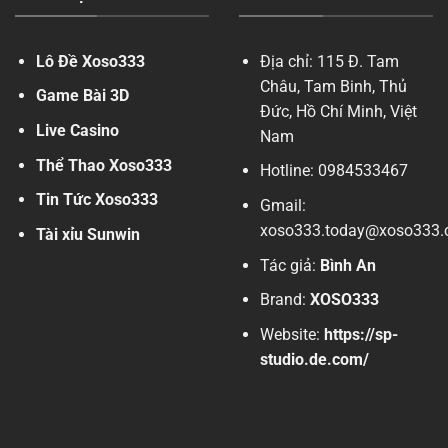
Lô Đề Xoso333
Địa chỉ: 115 Đ. Tam
Châu, Tam Binh, Thủ
Game Bài 3D
Đức, Hồ Chí Minh, Việt
Live Casino
Nam
Thể Thao Xoso333
Hotline: 0984533467
Tin Tức Xoso333
Gmail:
xoso333.today@xoso333.
Tài xỉu Sunwin
Tác giả:
Bình An
Brand:
XOSO333
Website:
https://sp-
studio.de.com/