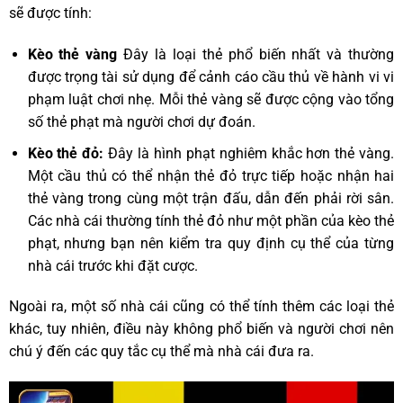
sẽ được tính:
Kèo thẻ vàng
Đây là loại thẻ phổ biến nhất và thường
được trọng tài sử dụng để cảnh cáo cầu thủ về hành vi vi
phạm luật chơi nhẹ. Mỗi thẻ vàng sẽ được cộng vào tổng
số thẻ phạt mà người chơi dự đoán.
Kèo thẻ đỏ:
Đây là hình phạt nghiêm khắc hơn thẻ vàng.
Một cầu thủ có thể nhận thẻ đỏ trực tiếp hoặc nhận hai
thẻ vàng trong cùng một trận đấu, dẫn đến phải rời sân.
Các nhà cái thường tính thẻ đỏ như một phần của kèo thẻ
phạt, nhưng bạn nên kiểm tra quy định cụ thể của từng
nhà cái trước khi đặt cược.
Ngoài ra, một số nhà cái cũng có thể tính thêm các loại thẻ
khác, tuy nhiên, điều này không phổ biến và người chơi nên
chú ý đến các quy tắc cụ thể mà nhà cái đưa ra.