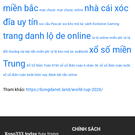
miền bắc
nhà cái xóc
mạt chược
mạt chược online
đĩa uy tín
soi cầu Pascal
soi kèo mã lai
sảnh Evolution Gaming
trang danh lộ de online
tá lả online miễn phí
tá lả
xổ số miền
đổi thưởng
tải bài tấn miễn phí
tỷ lệ kèo mã lai
xsdt6x36
Trung
Xổ Số Điện Toán 6*36
xổ số điện toán 6 nhân 36
xổ số điện toán 6x36
xổ số điện toán 6x36 hôm nay
đánh bài tấn online
Tham khảo:
https://bongdanet.land/world-cup-2026/
CHÍNH SÁCH
Xoso333.today
hay trang