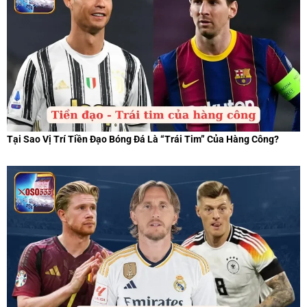
Tại Sao Vị Trí Tiền Đạo Bóng Đá Là “Trái Tim” Của Hàng Công?