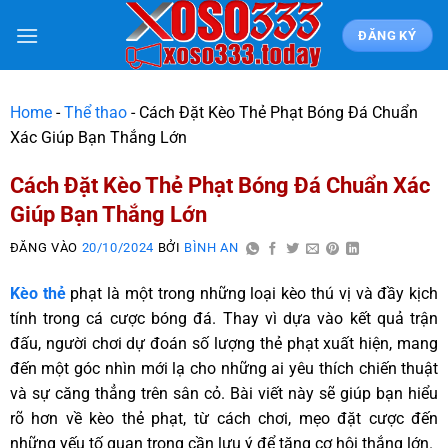
ĐĂNG KÝ
Home
-
Thể thao
-
Cách Đặt Kèo Thẻ Phạt Bóng Đá Chuẩn
Xác Giúp Bạn Thắng Lớn
Cách Đặt Kèo Thẻ Phạt Bóng Đá Chuẩn Xác
Giúp Bạn Thắng Lớn
ĐĂNG VÀO
20/10/2024
BỞI
BÌNH AN
Kèo thẻ
phạt là một trong những loại kèo thú vị và đầy kịch
tính trong cá cược bóng đá. Thay vì dựa vào kết quả trận
đấu, người chơi dự đoán số lượng thẻ phạt xuất hiện, mang
đến một góc nhìn mới lạ cho những ai yêu thích chiến thuật
và sự căng thẳng trên sân cỏ. Bài viết này sẽ giúp bạn hiểu
rõ hơn về kèo thẻ phạt, từ cách chơi, mẹo đặt cược đến
những yếu tố quan trọng cần lưu ý để tăng cơ hội thắng lớn.