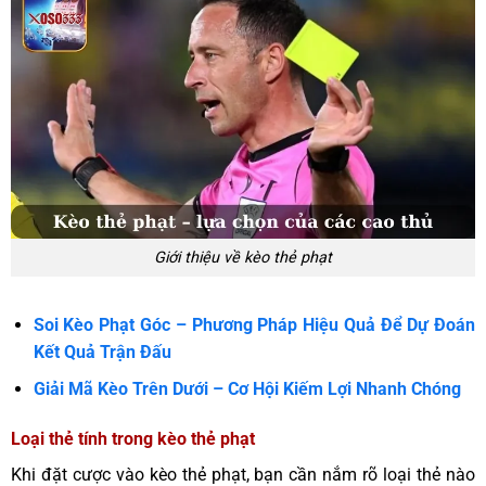
Giới thiệu về kèo thẻ phạt
Soi Kèo Phạt Góc – Phương Pháp Hiệu Quả Để Dự Đoán
Kết Quả Trận Đấu
Giải Mã Kèo Trên Dưới – Cơ Hội Kiếm Lợi Nhanh Chóng
Loại thẻ tính trong kèo thẻ phạt
Khi đặt cược vào kèo thẻ phạt, bạn cần nắm rõ loại thẻ nào