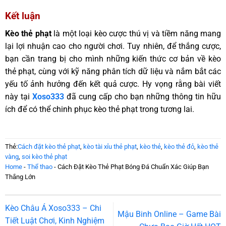
Kết luận
Kèo thẻ phạt
là một loại kèo cược thú vị và tiềm năng mang
lại lợi nhuận cao cho người chơi. Tuy nhiên, để thắng cược,
bạn cần trang bị cho mình những kiến thức cơ bản về kèo
thẻ phạt, cùng với kỹ năng phân tích dữ liệu và nắm bắt các
yếu tố ảnh hưởng đến kết quả cược. Hy vọng rằng bài viết
này tại
Xoso333
đã cung cấp cho bạn những thông tin hữu
ích để có thể chinh phục kèo thẻ phạt trong tương lai.
Thẻ:
Cách đặt kèo thẻ phạt
,
kèo tài xỉu thẻ phạt
,
kèo thẻ
,
kèo thẻ đỏ
,
kèo thẻ
vàng
,
soi kèo thẻ phạt
Home
-
Thể thao
-
Cách Đặt Kèo Thẻ Phạt Bóng Đá Chuẩn Xác Giúp Bạn
Thắng Lớn
Kèo Châu Á Xoso333 – Chi
Mậu Binh Online – Game Bài
Tiết Luật Chơi, Kinh Nghiệm