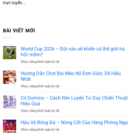
trực tuyến...
BÀI VIẾT MỚI
World Cup 2026 – Đội nào sẽ khiến cả thế giới há
hốc mồm?
Chức năng bình luận bị tắt
ở
World
Cup
Hướng Dẫn Chơi Bài Mèo Nổ Đơn Giản, Dễ Hiểu
2026
Nhất
–
Chức năng bình luận bị tắt
ở
Đội
Hướng
nào
Dẫn
Cờ Domino – Cách Rèn Luyện Tư Duy Chiến Thuật
sẽ
Chơi
khiến
Hiệu Quả
Bài
cả
Chức năng bình luận bị tắt
ở
Mèo
thế
Cờ
Nổ
giới
Domino
Hậu Vệ Bóng Đá – Nòng Cốt Của Hàng Phòng Ngự
Đơn
há
–
Giản,
hốc
Chức năng bình luận bị tắt
ở
Cách
Dễ
mồm?