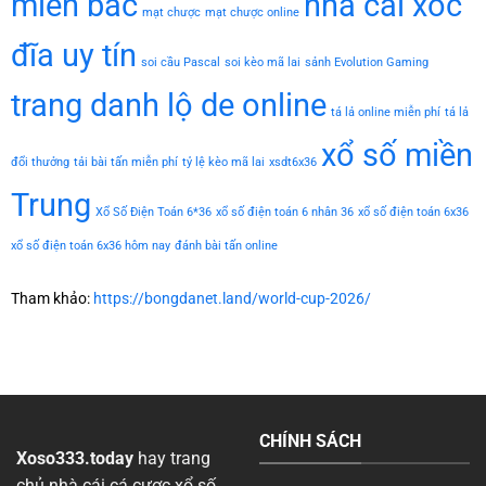
miền bắc
nhà cái xóc
mạt chược
mạt chược online
đĩa uy tín
soi cầu Pascal
soi kèo mã lai
sảnh Evolution Gaming
trang danh lộ de online
tá lả online miễn phí
tá lả
xổ số miền
đổi thưởng
tải bài tấn miễn phí
tỷ lệ kèo mã lai
xsdt6x36
Trung
Xổ Số Điện Toán 6*36
xổ số điện toán 6 nhân 36
xổ số điện toán 6x36
xổ số điện toán 6x36 hôm nay
đánh bài tấn online
Tham khảo:
https://bongdanet.land/world-cup-2026/
CHÍNH SÁCH
Xoso333.today
hay trang
chủ nhà cái cá cược xổ số,