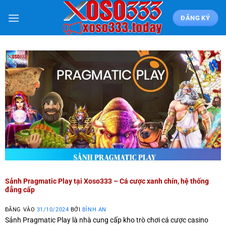
ĐĂNG KÝ
Sảnh Pragmatic Play tại Xoso333 – Cá cược xanh chín, hệ thống
đẳng cấp
ĐĂNG VÀO
31/10/2024
BỞI
BÌNH AN
Sảnh Pragmatic Play là nhà cung cấp kho trò chơi cá cược casino