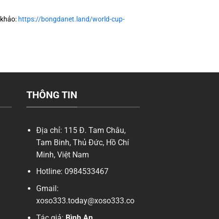
khảo:
https://bongdanet.land/world-cup-
THÔNG TIN
Địa chỉ: 115 Đ. Tam Châu,
Tam Binh, Thủ Đức, Hồ Chí
Minh, Việt Nam
Hotline: 0984533467
Gmail:
xoso333.today@xoso333.co
Tác giả:
Bình An