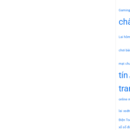
Gaming
ch
Lai hôm
chơi bài
mạt chư
tín
tra
online 
lai
xsdt
Điện To
xổ số đ