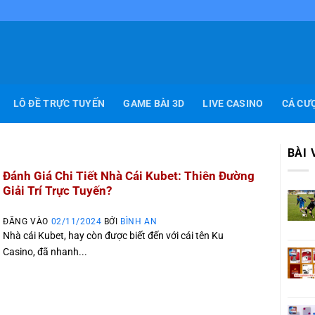
LÔ ĐỀ TRỰC TUYẾN
GAME BÀI 3D
LIVE CASINO
CÁ CƯ
BÀI 
Đánh Giá Chi Tiết Nhà Cái Kubet: Thiên Đường
Giải Trí Trực Tuyến?
ĐĂNG VÀO
02/11/2024
BỞI
BÌNH AN
Nhà cái Kubet, hay còn được biết đến với cái tên Ku
Casino, đã nhanh...