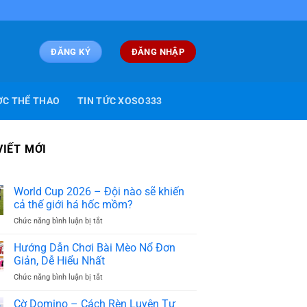
ĐĂNG KÝ
ĐĂNG NHẬP
ỢC THỂ THAO
TIN TỨC XOSO333
VIẾT MỚI
World Cup 2026 – Đội nào sẽ khiến
cả thế giới há hốc mồm?
Chức năng bình luận bị tắt
ở
World
Cup
Hướng Dẫn Chơi Bài Mèo Nổ Đơn
2026
Giản, Dễ Hiểu Nhất
–
Chức năng bình luận bị tắt
ở
Đội
Hướng
nào
Dẫn
Cờ Domino – Cách Rèn Luyện Tư
sẽ