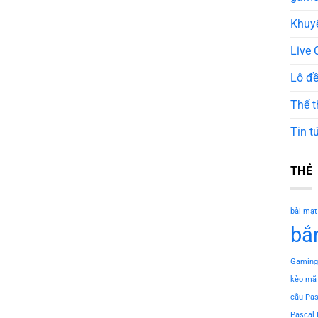
Khuy
Live 
Lô đ
Thể t
Tin t
THẺ
bài mạt
bắ
Gaming
kèo mã 
cầu Pas
Pascal