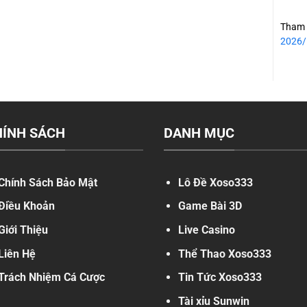
Tham 
2026/
HÍNH SÁCH
DANH MỤC
Chính Sách Bảo Mật
Lô Đề Xoso333
Điều Khoản
Game Bài 3D
Giới Thiệu
Live Casino
Liên Hệ
Thể Thao Xoso333
Trách Nhiệm Cá Cược
Tin Tức Xoso333
Tài xỉu Sunwin