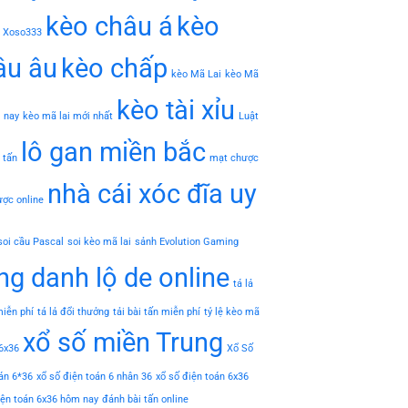
kèo châu á
kèo
 Xoso333
âu âu
kèo chấp
kèo Mã Lai
kèo Mã
kèo tài xỉu
 nay
kèo mã lai mới nhất
Luật
lô gan miền bắc
 tấn
mạt chược
nhà cái xóc đĩa uy
ợc online
soi cầu Pascal
soi kèo mã lai
sảnh Evolution Gaming
ng danh lộ de online
tá lả
miễn phí
tá lả đổi thưởng
tải bài tấn miễn phí
tỷ lệ kèo mã
xổ số miền Trung
6x36
Xổ Số
án 6*36
xổ số điện toán 6 nhân 36
xổ số điện toán 6x36
iện toán 6x36 hôm nay
đánh bài tấn online