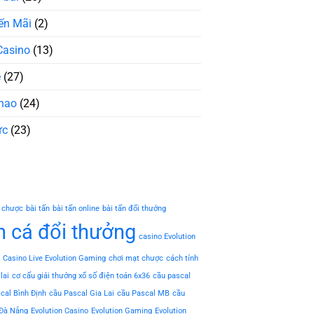
Tiết
Cá
ến Mãi
(2)
Cược
Đẳng
Cấp
Casino
(13)
Số
1
ề
(27)
Thị
Trường
hao
(24)
ức
(23)
 chược
bài tấn
bài tấn online
bài tấn đổi thưởng
n cá đổi thưởng
casino Evolution
Casino Live Evolution Gaming
chơi mạt chược
cách tính
lai
cơ cấu giải thưởng xổ số điện toán 6x36
cầu pascal
cal Bình Định
cầu Pascal Gia Lai
cầu Pascal MB
cầu
 Đà Nẵng
Evolution Casino
Evolution Gaming
Evolution