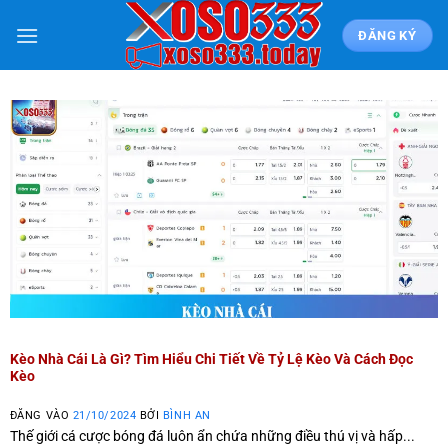
ĐĂNG KÝ
Kèo Nhà Cái Là Gì? Tìm Hiểu Chi Tiết Về Tỷ Lệ Kèo Và Cách Đọc
Kèo
ĐĂNG VÀO
21/10/2024
BỞI
BÌNH AN
Thế giới cá cược bóng đá luôn ẩn chứa những điều thú vị và hấp...