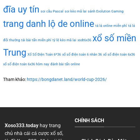
đĩa uy tín
soi cầu Pascal
soi kèo mã lai
sảnh Evolution Gaming
trang danh lộ de online
tá lả online miễn phí
tá lả
xổ số miền
đổi thưởng
tải bài tấn miễn phí
tỷ lệ kèo mã lai
xsdt6x36
Trung
Xổ Số Điện Toán 6*36
xổ số điện toán 6 nhân 36
xổ số điện toán 6x36
xổ số điện toán 6x36 hôm nay
đánh bài tấn online
Tham khảo:
https://bongdanet.land/world-cup-2026/
CHÍNH SÁCH
Xoso333.today
hay trang
chủ nhà cái cá cược xổ số,