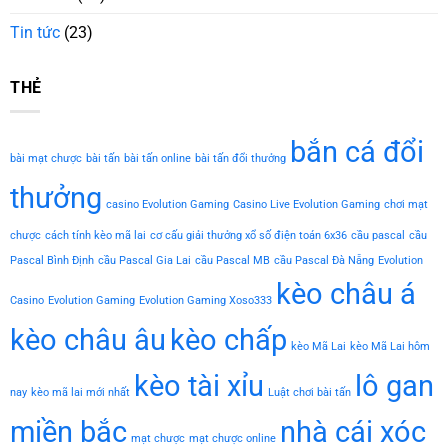
Tin tức
(23)
THẺ
bắn cá đổi
bài mạt chược
bài tấn
bài tấn online
bài tấn đổi thưởng
thưởng
casino Evolution Gaming
Casino Live Evolution Gaming
chơi mạt
chược
cách tính kèo mã lai
cơ cấu giải thưởng xổ số điện toán 6x36
cầu pascal
cầu
Pascal Bình Định
cầu Pascal Gia Lai
cầu Pascal MB
cầu Pascal Đà Nẵng
Evolution
kèo châu á
Casino
Evolution Gaming
Evolution Gaming Xoso333
kèo châu âu
kèo chấp
kèo Mã Lai
kèo Mã Lai hôm
kèo tài xỉu
lô gan
nay
kèo mã lai mới nhất
Luật chơi bài tấn
miền bắc
nhà cái xóc
mạt chược
mạt chược online