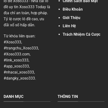
lô đề Xoso333 - Nhà cái lô
Chính Sách Bảo Mật
đề uy tín Xoso333 Today là
Điều Khoản
địa chỉ an toàn, hợp pháp.
Giới Thiệu
Tỷ lệ cược lô đề cao, ưu
đãi xổ số hấp dẫn.
Liên Hệ
Trách Nhiệm Cá Cược
Từ khóa liên quan:
#Xoso333,
#trangchu_Xoso333,
#Xoso333.com,
#link_xoso333,
#app_xoso333,
#nhacai_xoso333,
#dangky_xoso333.
DANH MỤC
THÔNG TIN