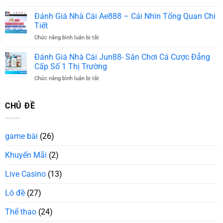
Đánh
Cá
Hấp
Giá
Đánh Giá Nhà Cái Ae888 – Cái Nhìn Tổng Quan Chi
Cược
Dẫn
Nhà
Trực
Tiết
Cái
Tuyến
Chức năng bình luận bị tắt
ở
OKVIP
Uy
Đánh
–
Tín
Giá
Đánh Giá Nhà Cái Jun88- Sân Chơi Cá Cược Đẳng
Tập
Hàng
Nhà
Đoàn
Cấp Số 1 Thị Trường
Đầu
Cái
Cá
Chức năng bình luận bị tắt
ở
Ae888
Cược
Đánh
–
Có
Giá
Cái
Thật
Nhà
CHỦ ĐỀ
Nhìn
Sự
Cái
Tổng
Uy
Jun88-
Quan
Tín?
Sân
Chi
game bài
(26)
Chơi
Tiết
Cá
Khuyến Mãi
(2)
Cược
Đẳng
Cấp
Live Casino
(13)
Số
1
Lô đề
(27)
Thị
Trường
Thể thao
(24)