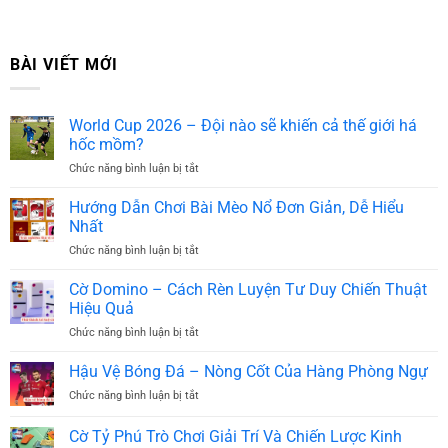
BÀI VIẾT MỚI
World Cup 2026 – Đội nào sẽ khiến cả thế giới há
hốc mồm?
Chức năng bình luận bị tắt
ở
World
Cup
Hướng Dẫn Chơi Bài Mèo Nổ Đơn Giản, Dễ Hiểu
2026
Nhất
–
Chức năng bình luận bị tắt
ở
Đội
Hướng
nào
Dẫn
Cờ Domino – Cách Rèn Luyện Tư Duy Chiến Thuật
sẽ
Chơi
khiến
Hiệu Quả
Bài
cả
Chức năng bình luận bị tắt
ở
Mèo
thế
Cờ
Nổ
giới
Domino
Hậu Vệ Bóng Đá – Nòng Cốt Của Hàng Phòng Ngự
Đơn
há
–
Giản,
hốc
Chức năng bình luận bị tắt
ở
Cách
Dễ
mồm?
Hậu
Rèn
Hiểu
Vệ
Cờ Tỷ Phú Trò Chơi Giải Trí Và Chiến Lược Kinh
Luyện
Nhất
Bóng