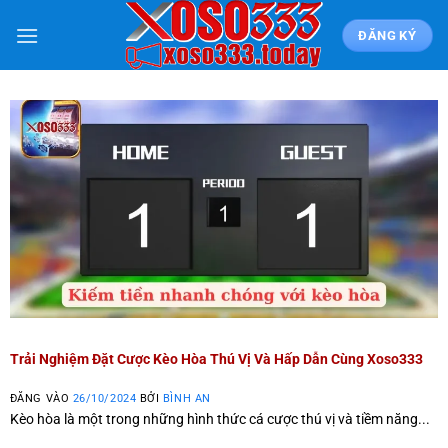
ĐĂNG KÝ
Trải Nghiệm Đặt Cược Kèo Hòa Thú Vị Và Hấp Dẫn Cùng Xoso333
ĐĂNG VÀO
26/10/2024
BỞI
BÌNH AN
Kèo hòa là một trong những hình thức cá cược thú vị và tiềm năng...