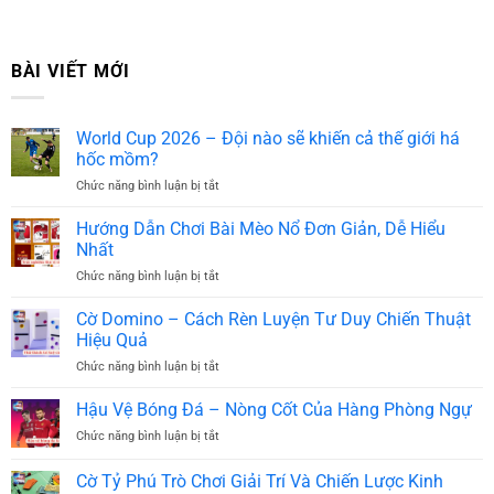
BÀI VIẾT MỚI
World Cup 2026 – Đội nào sẽ khiến cả thế giới há
hốc mồm?
Chức năng bình luận bị tắt
ở
World
Cup
Hướng Dẫn Chơi Bài Mèo Nổ Đơn Giản, Dễ Hiểu
2026
Nhất
–
Chức năng bình luận bị tắt
ở
Đội
Hướng
nào
Dẫn
Cờ Domino – Cách Rèn Luyện Tư Duy Chiến Thuật
sẽ
Chơi
khiến
Hiệu Quả
Bài
cả
Chức năng bình luận bị tắt
ở
Mèo
thế
Cờ
Nổ
giới
Domino
Hậu Vệ Bóng Đá – Nòng Cốt Của Hàng Phòng Ngự
Đơn
há
–
Giản,
hốc
Chức năng bình luận bị tắt
ở
Cách
Dễ
mồm?
Hậu
Rèn
Hiểu
Vệ
Cờ Tỷ Phú Trò Chơi Giải Trí Và Chiến Lược Kinh
Luyện
Nhất
Bóng