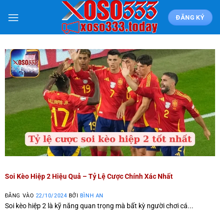
ĐĂNG KÝ
Soi Kèo Hiệp 2 Hiệu Quả – Tỷ Lệ Cược Chính Xác Nhất
ĐĂNG VÀO
22/10/2024
BỞI
BÌNH AN
Soi kèo hiệp 2 là kỹ năng quan trọng mà bất kỳ người chơi cá...