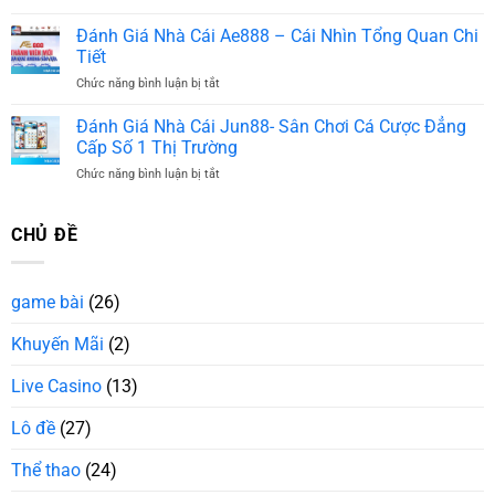
Đánh
Cá
Hấp
Giá
Đánh Giá Nhà Cái Ae888 – Cái Nhìn Tổng Quan Chi
Cược
Dẫn
Nhà
Trực
Tiết
Cái
Tuyến
Chức năng bình luận bị tắt
ở
OKVIP
Uy
Đánh
–
Tín
Giá
Đánh Giá Nhà Cái Jun88- Sân Chơi Cá Cược Đẳng
Tập
Hàng
Nhà
Đoàn
Cấp Số 1 Thị Trường
Đầu
Cái
Cá
Chức năng bình luận bị tắt
ở
Ae888
Cược
Đánh
–
Có
Giá
Cái
Thật
Nhà
CHỦ ĐỀ
Nhìn
Sự
Cái
Tổng
Uy
Jun88-
Quan
Tín?
Sân
Chi
game bài
(26)
Chơi
Tiết
Cá
Khuyến Mãi
(2)
Cược
Đẳng
Cấp
Live Casino
(13)
Số
1
Lô đề
(27)
Thị
Trường
Thể thao
(24)