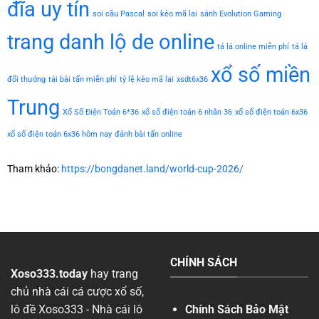
đĩa uy tín
soi cầu Pascal
soi kèo mã lai
sảnh Evolution Gaming
trang danh lộ de online
tá lả online miễn phí
tá lả
xổ số miền
đổi thưởng
tải bài tấn miễn phí
tỷ lệ kèo mã lai
xsdt6x36
Trung
Xổ Số Điện Toán 6*36
xổ số điện toán 6 nhân 36
xổ số điện toán 6x36
xổ số điện toán 6x36 hôm nay
đánh bài tấn online
Tham khảo:
https://bongdanet.land/world-cup-2026/
CHÍNH SÁCH
Xoso333.today
hay trang
chủ nhà cái cá cược xổ số,
lô đề Xoso333 - Nhà cái lô
Chính Sách Bảo Mật