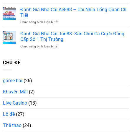
Đánh
Cá
Hấp
Giá
Đánh Giá Nhà Cái Ae888 – Cái Nhìn Tổng Quan Chi
Cược
Dẫn
Nhà
Trực
Tiết
Cái
Tuyến
Chức năng bình luận bị tắt
ở
OKVIP
Uy
Đánh
–
Tín
Giá
Đánh Giá Nhà Cái Jun88- Sân Chơi Cá Cược Đẳng
Tập
Hàng
Nhà
Đoàn
Cấp Số 1 Thị Trường
Đầu
Cái
Cá
Chức năng bình luận bị tắt
ở
Ae888
Cược
Đánh
–
Có
Giá
Cái
Thật
Nhà
CHỦ ĐỀ
Nhìn
Sự
Cái
Tổng
Uy
Jun88-
Quan
Tín?
Sân
Chi
game bài
(26)
Chơi
Tiết
Cá
Khuyến Mãi
(2)
Cược
Đẳng
Cấp
Live Casino
(13)
Số
1
Lô đề
(27)
Thị
Trường
Thể thao
(24)