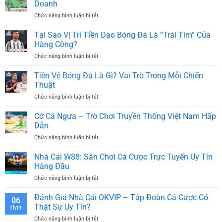
Tư
Doanh
Đá
Duy
Chức năng bình luận bị tắt
ở
–
Chiến
Cờ
Nòng
Thuật
Tỷ
Cốt
Tại Sao Vị Trí Tiền Đạo Bóng Đá Là “Trái Tim” Của
Hiệu
Phú
Của
Hàng Công?
Quả
Trò
Hàng
Chức năng bình luận bị tắt
ở
Chơi
Phòng
Tại
Giải
Ngự
Sao
Tiền Vệ Bóng Đá Là Gì? Vai Trò Trong Mỗi Chiến
Trí
Vị
Và
Thuật
Trí
Chiến
Chức năng bình luận bị tắt
ở
Tiền
Lược
Tiền
Đạo
Kinh
Vệ
Cờ Cá Ngựa – Trò Chơi Truyền Thống Việt Nam Hấp
Bóng
Doanh
Bóng
Đá
Dẫn
Đá
Là
Chức năng bình luận bị tắt
ở
Là
“Trái
Cờ
Gì?
Tim”
Cá
Nhà Cái W88: Sân Chơi Cá Cược Trực Tuyến Uy Tín
Vai
Của
Ngựa
Trò
Hàng Đầu
Hàng
–
Trong
Công?
Chức năng bình luận bị tắt
ở
Trò
Mỗi
Nhà
Chơi
Chiến
Cái
Đánh Giá Nhà Cái OKVIP – Tập Đoàn Cá Cược Có
Truyền
Thuật
06
W88:
Thống
Thật Sự Uy Tín?
Th11
Sân
Việt
Chức năng bình luận bị tắt
ở
Chơi
Nam