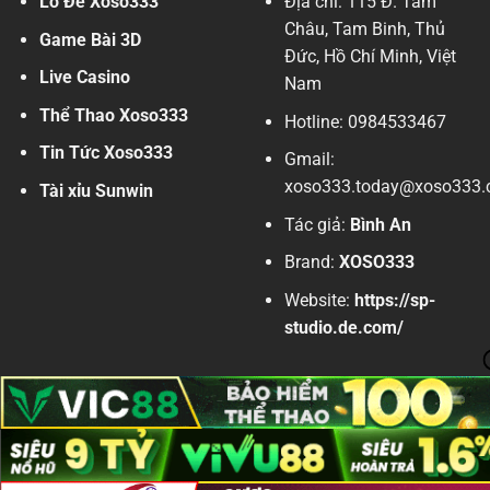
Lô Đề Xoso333
Địa chỉ: 115 Đ. Tam
Châu, Tam Binh, Thủ
Game Bài 3D
Đức, Hồ Chí Minh, Việt
Live Casino
Nam
Thể Thao Xoso333
Hotline: 0984533467
Tin Tức Xoso333
Gmail:
xoso333.today@xoso333.
Tài xỉu Sunwin
Tác giả:
Bình An
Brand:
XOSO333
Website:
https://sp-
studio.de.com/
Copyright 2026 ©
xoso333.today