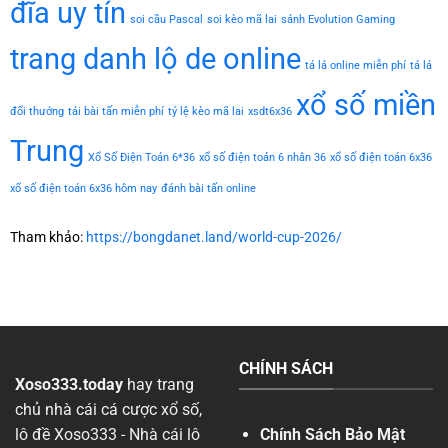
đĩa uy tín
soi cầu Pascal
soi kèo mã lai
sảnh Evolution Gaming
trang danh lộ de online
tá lả online miễn phí
tá lả
xổ số miền
đổi thưởng
tải bài tấn miễn phí
tỷ lệ kèo mã lai
xsdt6x36
Trung
Xổ Số Điện Toán 6*36
xổ số điện toán 6 nhân 36
xổ số điện toán 6x36
xổ số điện toán 6x36 hôm nay
đánh bài tấn online
Tham khảo:
https://bongdanet.land/world-cup-2026/
CHÍNH SÁCH
Xoso333.today
hay trang
chủ nhà cái cá cược xổ số,
lô đề Xoso333 - Nhà cái lô
Chính Sách Bảo Mật