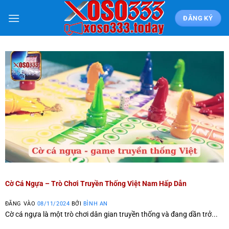
ĐĂNG KÝ
Cờ Cá Ngựa – Trò Chơi Truyền Thống Việt Nam Hấp Dẫn
ĐĂNG VÀO
08/11/2024
BỞI
BÌNH AN
Cờ cá ngựa là một trò chơi dân gian truyền thống và đang dần trở...