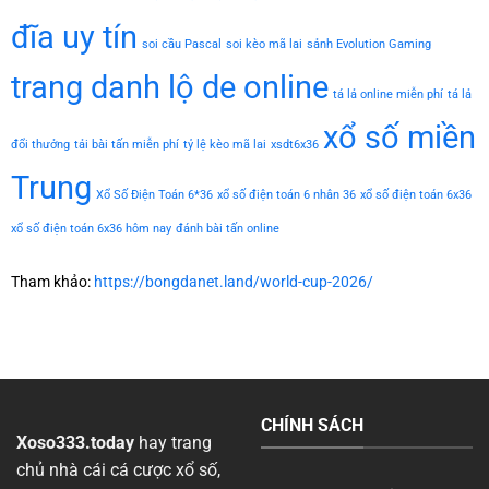
đĩa uy tín
soi cầu Pascal
soi kèo mã lai
sảnh Evolution Gaming
trang danh lộ de online
tá lả online miễn phí
tá lả
xổ số miền
đổi thưởng
tải bài tấn miễn phí
tỷ lệ kèo mã lai
xsdt6x36
Trung
Xổ Số Điện Toán 6*36
xổ số điện toán 6 nhân 36
xổ số điện toán 6x36
xổ số điện toán 6x36 hôm nay
đánh bài tấn online
Tham khảo:
https://bongdanet.land/world-cup-2026/
CHÍNH SÁCH
Xoso333.today
hay trang
chủ nhà cái cá cược xổ số,