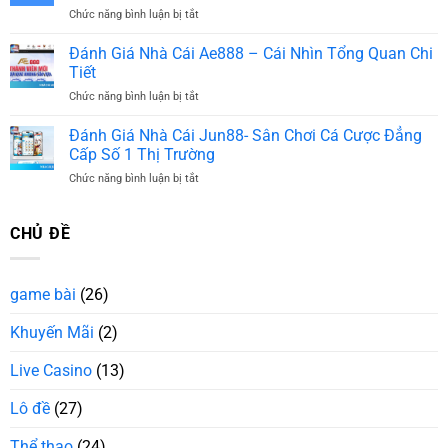
Sân
Việt
Chức năng bình luận bị tắt
ở
Chơi
Nam
Đánh
Cá
Hấp
Giá
Đánh Giá Nhà Cái Ae888 – Cái Nhìn Tổng Quan Chi
Cược
Dẫn
Nhà
Trực
Tiết
Cái
Tuyến
Chức năng bình luận bị tắt
ở
OKVIP
Uy
Đánh
–
Tín
Giá
Đánh Giá Nhà Cái Jun88- Sân Chơi Cá Cược Đẳng
Tập
Hàng
Nhà
Đoàn
Cấp Số 1 Thị Trường
Đầu
Cái
Cá
Chức năng bình luận bị tắt
ở
Ae888
Cược
Đánh
–
Có
Giá
Cái
Thật
Nhà
CHỦ ĐỀ
Nhìn
Sự
Cái
Tổng
Uy
Jun88-
Quan
Tín?
Sân
Chi
game bài
(26)
Chơi
Tiết
Cá
Khuyến Mãi
(2)
Cược
Đẳng
Cấp
Live Casino
(13)
Số
1
Lô đề
(27)
Thị
Trường
Thể thao
(24)