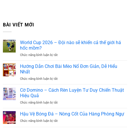
BÀI VIẾT MỚI
World Cup 2026 – Đội nào sẽ khiến cả thế giới há
hốc mồm?
Chức năng bình luận bị tắt
ở
World
Cup
Hướng Dẫn Chơi Bài Mèo Nổ Đơn Giản, Dễ Hiểu
2026
Nhất
–
Chức năng bình luận bị tắt
ở
Đội
Hướng
nào
Dẫn
Cờ Domino – Cách Rèn Luyện Tư Duy Chiến Thuật
sẽ
Chơi
khiến
Hiệu Quả
Bài
cả
Chức năng bình luận bị tắt
ở
Mèo
thế
Cờ
Nổ
giới
Domino
Hậu Vệ Bóng Đá – Nòng Cốt Của Hàng Phòng Ngự
Đơn
há
–
Giản,
hốc
Chức năng bình luận bị tắt
ở
Cách
Dễ
mồm?
Hậu
Rèn
Hiểu