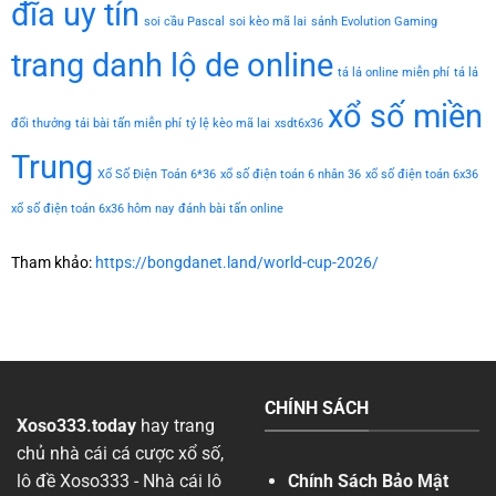
đĩa uy tín
soi cầu Pascal
soi kèo mã lai
sảnh Evolution Gaming
trang danh lộ de online
tá lả online miễn phí
tá lả
xổ số miền
đổi thưởng
tải bài tấn miễn phí
tỷ lệ kèo mã lai
xsdt6x36
Trung
Xổ Số Điện Toán 6*36
xổ số điện toán 6 nhân 36
xổ số điện toán 6x36
xổ số điện toán 6x36 hôm nay
đánh bài tấn online
Tham khảo:
https://bongdanet.land/world-cup-2026/
CHÍNH SÁCH
Xoso333.today
hay trang
chủ nhà cái cá cược xổ số,
lô đề Xoso333 - Nhà cái lô
Chính Sách Bảo Mật