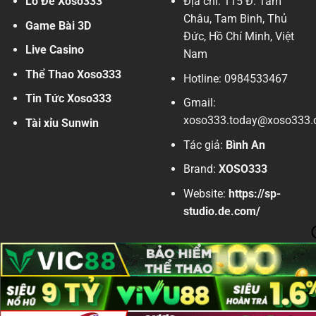
Lô Đề Xoso333
Địa chỉ: 115 Đ. Tam
Châu, Tam Binh, Thủ
Game Bài 3D
Đức, Hồ Chí Minh, Việt
Live Casino
Nam
Thể Thao Xoso333
Hotline: 0984533467
Tin Tức Xoso333
Gmail:
xoso333.today@xoso333.
Tài xỉu Sunwin
Tác giả:
Bình An
Brand:
XOSO333
Website:
https://sp-
studio.de.com/
Copyright 2026 ©
xoso333.today