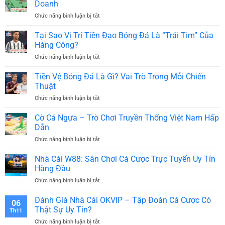
Tư
Doanh
Đá
Duy
Chức năng bình luận bị tắt
ở
–
Chiến
Cờ
Nòng
Thuật
Tỷ
Cốt
Tại Sao Vị Trí Tiền Đạo Bóng Đá Là “Trái Tim” Của
Hiệu
Phú
Của
Hàng Công?
Quả
Trò
Hàng
Chức năng bình luận bị tắt
ở
Chơi
Phòng
Tại
Giải
Ngự
Sao
Tiền Vệ Bóng Đá Là Gì? Vai Trò Trong Mỗi Chiến
Trí
Vị
Và
Thuật
Trí
Chiến
Chức năng bình luận bị tắt
ở
Tiền
Lược
Tiền
Đạo
Kinh
Vệ
Cờ Cá Ngựa – Trò Chơi Truyền Thống Việt Nam Hấp
Bóng
Doanh
Bóng
Đá
Dẫn
Đá
Là
Chức năng bình luận bị tắt
ở
Là
“Trái
Cờ
Gì?
Tim”
Cá
Nhà Cái W88: Sân Chơi Cá Cược Trực Tuyến Uy Tín
Vai
Của
Ngựa
Trò
Hàng Đầu
Hàng
–
Trong
Công?
Chức năng bình luận bị tắt
ở
Trò
Mỗi
Nhà
Chơi
Chiến
Cái
Đánh Giá Nhà Cái OKVIP – Tập Đoàn Cá Cược Có
Truyền
Thuật
06
W88:
Thống
Thật Sự Uy Tín?
Th11
Sân
Việt
Chức năng bình luận bị tắt
ở
Chơi
Nam